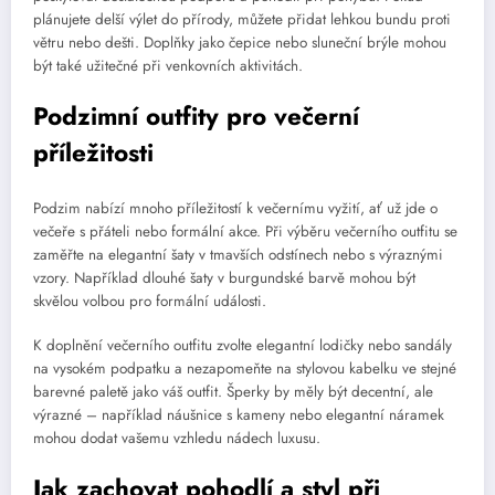
plánujete delší výlet do přírody, můžete přidat lehkou bundu proti
větru nebo dešti. Doplňky jako čepice nebo sluneční brýle mohou
být také užitečné při venkovních aktivitách.
Podzimní outfity pro večerní
příležitosti
Podzim nabízí mnoho příležitostí k večernímu vyžití, ať už jde o
večeře s přáteli nebo formální akce. Při výběru večerního outfitu se
zaměřte na elegantní šaty v tmavších odstínech nebo s výraznými
vzory. Například dlouhé šaty v burgundské barvě mohou být
skvělou volbou pro formální události.
K doplnění večerního outfitu zvolte elegantní lodičky nebo sandály
na vysokém podpatku a nezapomeňte na stylovou kabelku ve stejné
barevné paletě jako váš outfit. Šperky by měly být decentní, ale
výrazné – například náušnice s kameny nebo elegantní náramek
mohou dodat vašemu vzhledu nádech luxusu.
Jak zachovat pohodlí a styl při