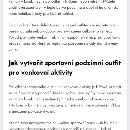
kalhoty v kombinaci s pohodlným tričkem nebo svetrem. Můžete
zvolit oversized svetr v teplé barvě podzimu a doplnit ho o tenisky
nebo kotníkové boty pro ležérní vzhled.
Doplňky hrají také důležitou roli v casual outfitech – můžete zvolit
barevnou šálu nebo klobouk pro zvýraznění celkového vzhledu.
Pokud plánujete venkovní aktivity, nezapomeňte na praktickou tašku
přes rameno, do které se vejde vše potřebné na celý den strávený
venku.
Jak vytvořit sportovní podzimní outfit
pro venkovní aktivity
Při výběru sportovního outfitu na venkovní aktivity je klíčové zaměřit
se na funkčnost a pohodlí. Ideální volbou jsou legíny nebo sportovní
kalhoty v kombinaci s technickým tričkem nebo mikinou s kapucí.
Tyto kousky by měly být vyrobeny z materiálů, které odvádějí vlhkost
a umožňují pokožce dýchat.
Kromě toho nezapomeňte na kvalitní sportovní obuv – ta by měla
poskytovat dostatečnou podporu a pohodlí při pohybu. Pokud