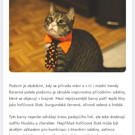
Podzim je obdobím, kdy se příroda mění a s ní i módní trendy.
Barevná paleta podzimu je obvykle inspirována přírodními odstíny,
které se objevují v krajině. Mezi nejvýraznější barvy patří teplé tóny
jako hořčicová žlutá, burgundská červená, olivově zelená a hnědá.
Tyto barvy nejenže odrážejí krásu padajícího listí, ale také dodávají
outfitu hloubku a charakter. Například hořčicová žlutá může být
skvělým základem pro kombinaci s tmavšími odstíny, zatímco