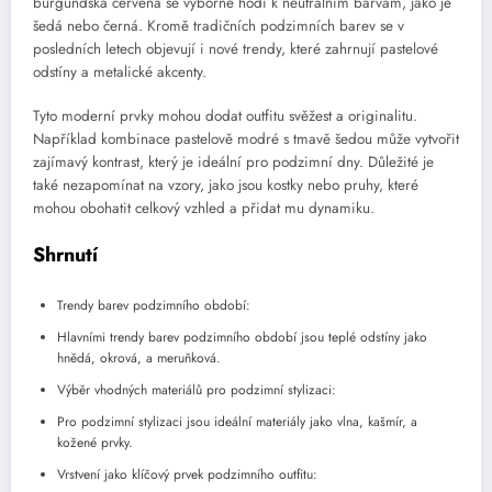
burgundská červená se výborně hodí k neutrálním barvám, jako je
šedá nebo černá. Kromě tradičních podzimních barev se v
posledních letech objevují i nové trendy, které zahrnují pastelové
odstíny a metalické akcenty.
Tyto moderní prvky mohou dodat outfitu svěžest a originalitu.
Například kombinace pastelově modré s tmavě šedou může vytvořit
zajímavý kontrast, který je ideální pro podzimní dny. Důležité je
také nezapomínat na vzory, jako jsou kostky nebo pruhy, které
mohou obohatit celkový vzhled a přidat mu dynamiku.
Shrnutí
Trendy barev podzimního období:
Hlavními trendy barev podzimního období jsou teplé odstíny jako
hnědá, okrová, a meruňková.
Výběr vhodných materiálů pro podzimní stylizaci:
Pro podzimní stylizaci jsou ideální materiály jako vlna, kašmír, a
kožené prvky.
Vrstvení jako klíčový prvek podzimního outfitu: