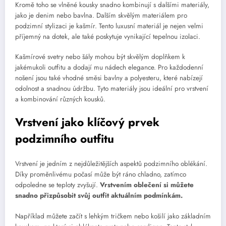
Kromě toho se vlněné kousky snadno kombinují s dalšími materiály,
jako je denim nebo bavlna. Dalším skvělým materiálem pro
podzimní stylizaci je kašmír. Tento luxusní materiál je nejen velmi
příjemný na dotek, ale také poskytuje vynikající tepelnou izolaci.
Kašmírové svetry nebo šály mohou být skvělým doplňkem k
jakémukoli outfitu a dodají mu nádech elegance. Pro každodenní
nošení jsou také vhodné směsi bavlny a polyesteru, které nabízejí
odolnost a snadnou údržbu. Tyto materiály jsou ideální pro vrstvení
a kombinování různých kousků.
Vrstvení jako klíčový prvek
podzimního outfitu
Vrstvení je jedním z nejdůležitějších aspektů podzimního oblékání.
Díky proměnlivému počasí může být ráno chladno, zatímco
odpoledne se teploty zvyšují.
Vrstvením oblečení si můžete
snadno přizpůsobit svůj outfit aktuálním podmínkám.
Například můžete začít s lehkým tričkem nebo košilí jako základním