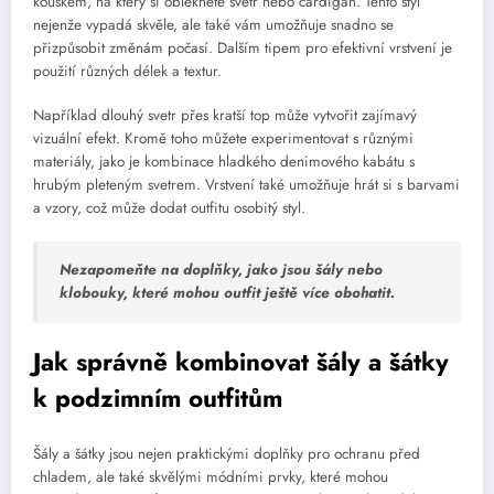
kouskem, na který si obléknete svetr nebo cardigan. Tento styl
nejenže vypadá skvěle, ale také vám umožňuje snadno se
přizpůsobit změnám počasí. Dalším tipem pro efektivní vrstvení je
použití různých délek a textur.
Například dlouhý svetr přes kratší top může vytvořit zajímavý
vizuální efekt. Kromě toho můžete experimentovat s různými
materiály, jako je kombinace hladkého denimového kabátu s
hrubým pleteným svetrem. Vrstvení také umožňuje hrát si s barvami
a vzory, což může dodat outfitu osobitý styl.
Nezapomeňte na doplňky, jako jsou šály nebo
klobouky, které mohou outfit ještě více obohatit.
Jak správně kombinovat šály a šátky
k podzimním outfitům
Šály a šátky jsou nejen praktickými doplňky pro ochranu před
chladem, ale také skvělými módními prvky, které mohou