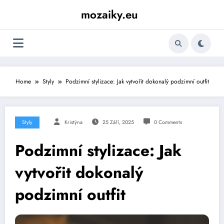
Skip
mozaiky.eu
to
content
Home
Styly
Podzimní stylizace: Jak vytvořit dokonalý podzimní outfit
Styly
Kristýna
25 Září, 2025
0 Comments
Podzimní stylizace: Jak
vytvořit dokonalý
podzimní outfit