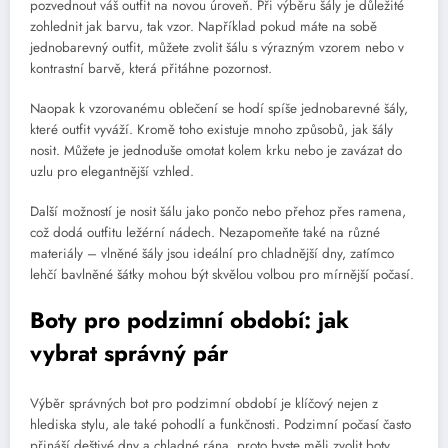
pozvednout váš outfit na novou úroveň. Při výběru šály je důležité
zohlednit jak barvu, tak vzor. Například pokud máte na sobě
jednobarevný outfit, můžete zvolit šálu s výrazným vzorem nebo v
kontrastní barvě, která přitáhne pozornost.
Naopak k vzorovanému oblečení se hodí spíše jednobarevné šály,
které outfit vyváží. Kromě toho existuje mnoho způsobů, jak šály
nosit. Můžete je jednoduše omotat kolem krku nebo je zavázat do
uzlu pro elegantnější vzhled.
Další možností je nosit šálu jako pončo nebo přehoz přes ramena,
což dodá outfitu ležérní nádech. Nezapomeňte také na různé
materiály – vlněné šály jsou ideální pro chladnější dny, zatímco
lehčí bavlněné šátky mohou být skvělou volbou pro mírnější počasí.
Boty pro podzimní období: jak
vybrat správný pár
Výběr správných bot pro podzimní období je klíčový nejen z
hlediska stylu, ale také pohodlí a funkčnosti. Podzimní počasí často
přináší deštivé dny a chladné rána, proto byste měli zvolit boty,