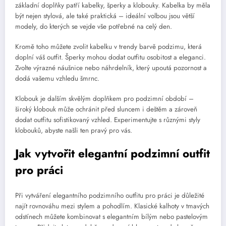
základní doplňky patří kabelky, šperky a klobouky. Kabelka by měla
být nejen stylová, ale také praktická – ideální volbou jsou větší
modely, do kterých se vejde vše potřebné na celý den.
Kromě toho můžete zvolit kabelku v trendy barvě podzimu, která
doplní váš outfit. Šperky mohou dodat outfitu osobitost a eleganci.
Zvolte výrazné náušnice nebo náhrdelník, který upoutá pozornost a
dodá vašemu vzhledu šmrnc.
Klobouk je dalším skvělým doplňkem pro podzimní období –
široký klobouk může ochránit před sluncem i deštěm a zároveň
dodat outfitu sofistikovaný vzhled. Experimentujte s různými styly
klobouků, abyste našli ten pravý pro vás.
Jak vytvořit elegantní podzimní outfit
pro práci
Při vytváření elegantního podzimního outfitu pro práci je důležité
najít rovnováhu mezi stylem a pohodlím. Klasické kalhoty v tmavých
odstínech můžete kombinovat s elegantním bílým nebo pastelovým