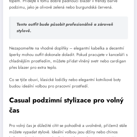
topem. Přidejte k tomu dobře padnoucí blazer v trendy barvě
podzimu, jako je olivově zelená nebo burgundská červená.
Tento outfit bude působit profesionálně a zároveň
stylově.
Nezapomeňte na vhodné doplňky – elegantní kabelka a decentní
šperky mohou outfit dokonale doladit. Pokud pracujete v kanceláři s
chladnějším prostředím, můžete přidat vlněný svetr nebo cardigan
přes blazer pro extra teplo.
Co se týče obuvi, klasické lodičky nebo elegantní kotníkové boty
budou ideální volbou pro pracovní prostředí.
Casual podzimní stylizace pro volný
čas
Pro volný čas je důležité cítit se pohodlně a uvolněně, přičemž stále
můžete vypadat stylově. Ideální volbou jsou džíny nebo chinos