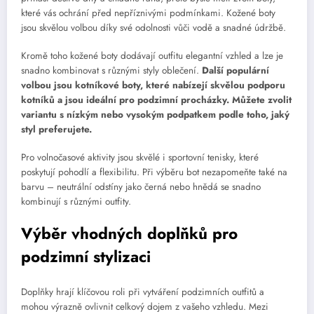
které vás ochrání před nepříznivými podmínkami. Kožené boty
jsou skvělou volbou díky své odolnosti vůči vodě a snadné údržbě.
Kromě toho kožené boty dodávají outfitu elegantní vzhled a lze je
snadno kombinovat s různými styly oblečení.
Další populární
volbou jsou kotníkové boty, které nabízejí skvělou podporu
kotníků a jsou ideální pro podzimní procházky.
Můžete zvolit
variantu s nízkým nebo vysokým podpatkem podle toho, jaký
styl preferujete.
Pro volnočasové aktivity jsou skvělé i sportovní tenisky, které
poskytují pohodlí a flexibilitu. Při výběru bot nezapomeňte také na
barvu – neutrální odstíny jako černá nebo hnědá se snadno
kombinují s různými outfity.
Výběr vhodných doplňků pro
podzimní stylizaci
Doplňky hrají klíčovou roli při vytváření podzimních outfitů a
mohou výrazně ovlivnit celkový dojem z vašeho vzhledu. Mezi