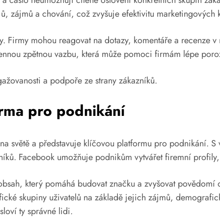
 a často neumožňují cílené oslovení konkrétních skupin zá
, zájmů a chování, což zvyšuje efektivitu marketingových
y. Firmy mohou reagovat na dotazy, komentáře a recenze v r
uje cennou zpětnou vazbu, která může pomoci firmám lépe po
gažovanosti a podpoře ze strany zákazníků.
orma pro podnikání
 na světě a představuje klíčovou platformu pro podnikání. S 
ků. Facebook umožňuje podnikům vytvářet firemní profily, kt
lší obsah, který pomáhá budovat značku a zvyšovat povědomí 
cifické skupiny uživatelů na základě jejich zájmů, demograf
loví ty správné lidi.