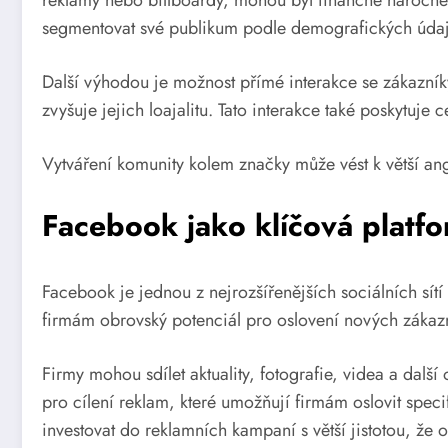
reklamy nebo billboardy, mohou být finančně náročné
segmentovat své publikum podle demografických údajů
Další výhodou je možnost přímé interakce se zákazník
zvyšuje jejich loajalitu. Tato interakce také poskyt
Vytváření komunity kolem značky může vést k větší an
Facebook jako klíčová platf
Facebook je jednou z nejrozšířenějších sociálních sítí
firmám obrovský potenciál pro oslovení nových zákazní
Firmy mohou sdílet aktuality, fotografie, videa a da
pro cílení reklam, které umožňují firmám oslovit spe
investovat do reklamních kampaní s větší jistotou, že os