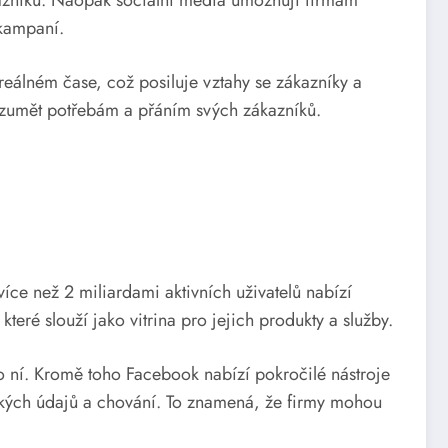
kazníků. Naopak sociální média umožňují firmám
 kampaní.
eálném čase, což posiluje vztahy se zákazníky a
rozumět potřebám a přáním svých zákazníků.
více než 2 miliardami aktivních uživatelů nabízí
eré slouží jako vitrina pro jejich produkty a služby.
o ní. Kromě toho Facebook nabízí pokročilé nástroje
ických údajů a chování. To znamená, že firmy mohou