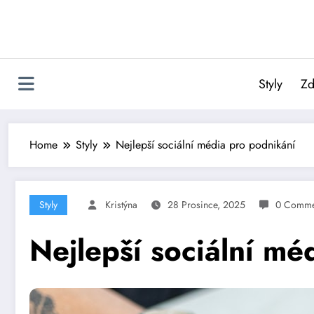
Skip
to
content
Styly
Zd
Home
Styly
Nejlepší sociální média pro podnikání
Styly
Kristýna
28 Prosince, 2025
0 Comme
Nejlepší sociální mé