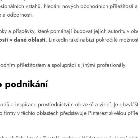
sionálních vztahů, hledání nových obchodních příležitostí a 
b a odbornosti.
ky a příspěvky, které pomáhají budovat jejich autoritu v ob
sti v dané oblasti.
LinkedIn také nabízí pokročilé možnost
dním příležitostem a spolupráci s jinými profesionály.
ro podnikání
padů a inspirace prostřednictvím obrázků a videí. Je obzvlášť
 firmy v těchto oblastech představuje Pinterest skvělou příle