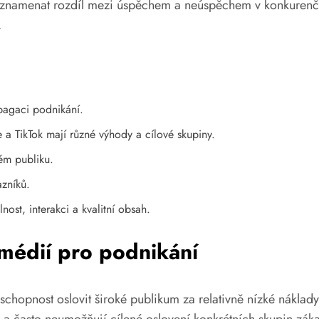
ůže znamenat rozdíl mezi úspěchem a neúspěchem v konkurenč
.
pagaci podnikání.
e a TikTok mají různé výhody a cílové skupiny.
ém publiku.
azníků.
nost, interakci a kvalitní obsah.
 médií pro podnikání
chopnost oslovit široké publikum za relativně nízké náklady