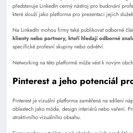
představuje LinkedIn cenný nástroj pro budování profe
které slouží jako platforma pro prezentaci jejich služe
Na LinkedIn mohou firmy také publikovat odborné člán
klienty nebo partnery, kteří hledají odborné znalo
specifické profesní skupiny nebo odvětví.
Networking na této platformě může vést k novým obcho
Pinterest a jeho potenciál p
Pinterest je vizuální platforma zaměřená na sdílení ná
oblastech jako móda, design interiérů nebo vaření. Pro
atraktivního vizuálního obsahu.