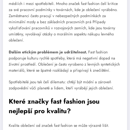
médiích i mezi spotřebiteli. Mnoho značek fast fashion čelí kritice
za své pracovní podmínky v továrnách, kde je oblečení vyráběno.
Zaměstnanci často pracují v nebezpečných podmínkách za
minimální mzdy a bez základních pracovních prá Případy
vykořisťování pracovníků v rozvojových zemích, kde jsou továrny
umístěny, vyvolávají otázky o morálním aspektu nákupu levného
oblečení.
Dalším etickým problémem je udržitelnost.
Fast fashion
podporuje kulturu rychlé spotřeby, která má negativní dopad na
životní prostředí. Oblečení je často vyrobeno z levných syntetických
materiálů, které se špatně rozkládají a přispívají k znečištění.
Spotřebitelé jsou tak čelí dilematu: chtějí být módní a zároveň
zodpovědní vůči planetě a lidem, kteří vyrábějí jejich oblečení.
Které značky fast fashion jsou
nejlepší pro kvalitu?
Kvalita oblečení od značek fast fashion se může výrazně lišit.