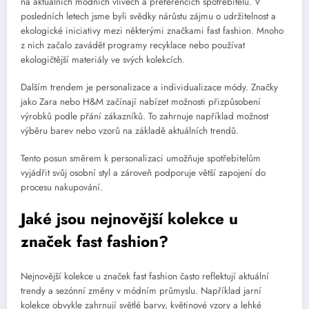
na aktuálních módních vlivech a preferencích spotřebitelů. V
posledních letech jsme byli svědky nárůstu zájmu o udržitelnost a
ekologické iniciativy mezi některými značkami fast fashion. Mnoho
z nich začalo zavádět programy recyklace nebo používat
ekologičtější materiály ve svých kolekcích.
Dalším trendem je personalizace a individualizace módy. Značky
jako Zara nebo H&M začínají nabízet možnosti přizpůsobení
výrobků podle přání zákazníků. To zahrnuje například možnost
výběru barev nebo vzorů na základě aktuálních trendů.
Tento posun směrem k personalizaci umožňuje spotřebitelům
vyjádřit svůj osobní styl a zároveň podporuje větší zapojení do
procesu nakupování.
Jaké jsou nejnovější kolekce u
značek fast fashion?
Nejnovější kolekce u značek fast fashion často reflektují aktuální
trendy a sezónní změny v módním průmyslu. Například jarní
kolekce obvykle zahrnují světlé barvy, květinové vzory a lehké