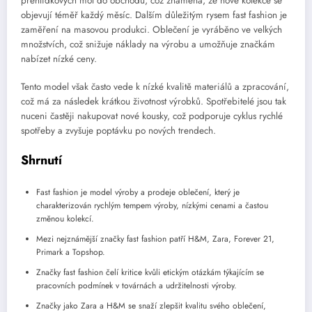
přehlídkových mol do obchodů, což znamená, že nové kolekce se
objevují téměř každý měsíc. Dalším důležitým rysem fast fashion je
zaměření na masovou produkci. Oblečení je vyráběno ve velkých
množstvích, což snižuje náklady na výrobu a umožňuje značkám
nabízet nízké ceny.
Tento model však často vede k nízké kvalitě materiálů a zpracování,
což má za následek krátkou životnost výrobků. Spotřebitelé jsou tak
nuceni častěji nakupovat nové kousky, což podporuje cyklus rychlé
spotřeby a zvyšuje poptávku po nových trendech.
Shrnutí
Fast fashion je model výroby a prodeje oblečení, který je
charakterizován rychlým tempem výroby, nízkými cenami a častou
změnou kolekcí.
Mezi nejznámější značky fast fashion patří H&M, Zara, Forever 21,
Primark a Topshop.
Značky fast fashion čelí kritice kvůli etickým otázkám týkajícím se
pracovních podmínek v továrnách a udržitelnosti výroby.
Značky jako Zara a H&M se snaží zlepšit kvalitu svého oblečení,