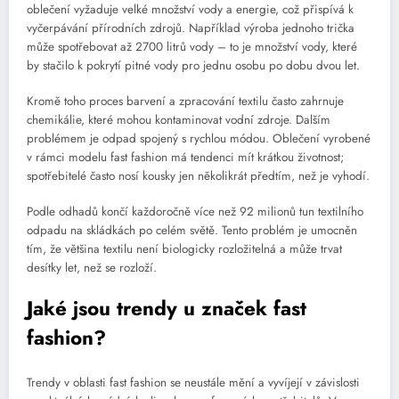
oblečení vyžaduje velké množství vody a energie, což přispívá k
vyčerpávání přírodních zdrojů. Například výroba jednoho trička
může spotřebovat až 2700 litrů vody – to je množství vody, které
by stačilo k pokrytí pitné vody pro jednu osobu po dobu dvou let.
Kromě toho proces barvení a zpracování textilu často zahrnuje
chemikálie, které mohou kontaminovat vodní zdroje. Dalším
problémem je odpad spojený s rychlou módou. Oblečení vyrobené
v rámci modelu fast fashion má tendenci mít krátkou životnost;
spotřebitelé často nosí kousky jen několikrát předtím, než je vyhodí.
Podle odhadů končí každoročně více než 92 milionů tun textilního
odpadu na skládkách po celém světě. Tento problém je umocněn
tím, že většina textilu není biologicky rozložitelná a může trvat
desítky let, než se rozloží.
Jaké jsou trendy u značek fast
fashion?
Trendy v oblasti fast fashion se neustále mění a vyvíjejí v závislosti