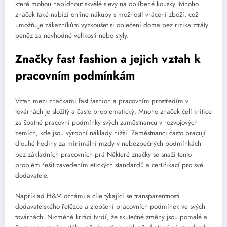
které mohou nabídnout skvělé slevy na oblíbené kousky. Mnoho
značek také nabízí online nákupy s možností vrácení zboží, což
umožňuje zákazníkům vyzkoušet si oblečení doma bez rizika ztráty
peněz za nevhodné velikosti nebo styly.
Značky fast fashion a jejich vztah k
pracovním podmínkám
Vztah mezi značkami fast fashion a pracovním prostředím v
továrnách je složitý a často problematický. Mnoho značek čelí kritice
za špatné pracovní podmínky svých zaměstnanců v rozvojových
zemích, kde jsou výrobní náklady nižší. Zaměstnanci často pracují
dlouhé hodiny za minimální mzdy v nebezpečných podmínkách
bez základních pracovních prá Některé značky se snaží tento
problém řešit zavedením etických standardů a certifikací pro své
dodavatele.
Například H&M oznámila cíle týkající se transparentnosti
dodavatelského řetězce a zlepšení pracovních podmínek ve svých
továrnách. Nicméně kritici tvrdí, že skutečné změny jsou pomalé a