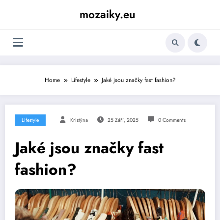
Skip
mozaiky.eu
to
content
Home
Lifestyle
Jaké jsou značky fast fashion?
Lifestyle
Kristýna
25 Září, 2025
0 Comments
Jaké jsou značky fast
fashion?