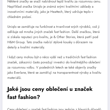
Některé značky se snaží nabídnout lepší kvalitu za rozumnou cenu.
Například značka Uniqlo je známá svými kvalitními základy a
inovativními materiály, jako je Heattech, který udržuje teplo v
chladném počasí.
Uniqlo se zaměřuje na funkčnost a trvanlivost svých výrobků, což ji
odlišuje od mnoha jiných značek fast fashion. Další značkou, která
si získala reputaci pro kvalitu, je & Other Stories, která patří pod
H&M Group. Tato značka nabízí stylové kousky s důrazem na
detaily a kvalitní materiály.
I když ceny mohou být o něco vyšší než u tradičních fast fashion
značek, zákazníci často považují investici do kvalitnějšího oblečení
za rozumnou volbu. V posledních letech se také objevily značky
jako Everlane, které se zaměřují na transparentnost výroby a kvalitu
materiálů.
Jaké jsou ceny oblečení u značek
fast fashion?
Ceny oblečení u značek fast fashion jsou jedním z hlavních důvodů