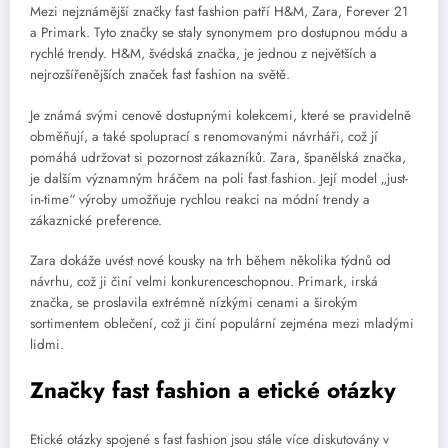
Mezi nejznámější značky fast fashion patří H&M, Zara, Forever 21
a Primark. Tyto značky se staly synonymem pro dostupnou módu a
rychlé trendy. H&M, švédská značka, je jednou z největších a
nejrozšířenějších značek fast fashion na světě.
Je známá svými cenově dostupnými kolekcemi, které se pravidelně
obměňují, a také spoluprací s renomovanými návrháři, což jí
pomáhá udržovat si pozornost zákazníků. Zara, španělská značka,
je dalším významným hráčem na poli fast fashion. Její model „just-
in-time“ výroby umožňuje rychlou reakci na módní trendy a
zákaznické preference.
Zara dokáže uvést nové kousky na trh během několika týdnů od
návrhu, což ji činí velmi konkurenceschopnou. Primark, irská
značka, se proslavila extrémně nízkými cenami a širokým
sortimentem oblečení, což ji činí populární zejména mezi mladými
lidmi.
Značky fast fashion a etické otázky
Etické otázky spojené s fast fashion jsou stále více diskutovány v