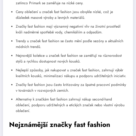
zatímco Primark se zaměřuje na nízké ceny.
Ceny oblečení u značek fast fashion jsou obvykle nízké, což je
důsledek masové výroby a levných materiálů.
Značky fast fashion mají významný negativní vliv na životní prostředí
kvůli nadměrné spotřebě vody, chemikáliím a odpadům.
Trendy u značek fast fashion se často mění podle sezóny a aktuálních
módních trendů.
Nejnovější kolekce u značek fast fashion se zaměřují na různorodost
stylů a rychlou dostupnost nových kousků.
Nejlepší způsoby, jak nakupovat u značek fast fashion, zahrnují výběr
kvalitních kousků, minimalizaci nákupu a podporu udržitelných iniciativ.
Značky fast fashion jsou často kritizovány za špatné pracovní podmínky
v továrnách v rozvojových zemích.
Alternativy k značkám fast fashion zahrnují nákup second-hand
oblečení, podporu udržitelných a etických značek nebo vlastní výrobu
oblečení.
Nejznámější značky fast fashion