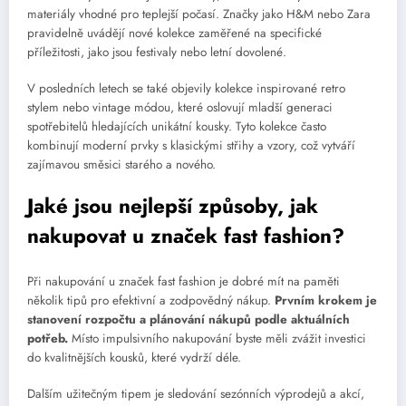
materiály vhodné pro teplejší počasí. Značky jako H&M nebo Zara
pravidelně uvádějí nové kolekce zaměřené na specifické
příležitosti, jako jsou festivaly nebo letní dovolené.
V posledních letech se také objevily kolekce inspirované retro
stylem nebo vintage módou, které oslovují mladší generaci
spotřebitelů hledajících unikátní kousky. Tyto kolekce často
kombinují moderní prvky s klasickými střihy a vzory, což vytváří
zajímavou směsici starého a nového.
Jaké jsou nejlepší způsoby, jak
nakupovat u značek fast fashion?
Při nakupování u značek fast fashion je dobré mít na paměti
několik tipů pro efektivní a zodpovědný nákup.
Prvním krokem je
stanovení rozpočtu a plánování nákupů podle aktuálních
potřeb.
Místo impulsivního nakupování byste měli zvážit investici
do kvalitnějších kousků, které vydrží déle.
Dalším užitečným tipem je sledování sezónních výprodejů a akcí,