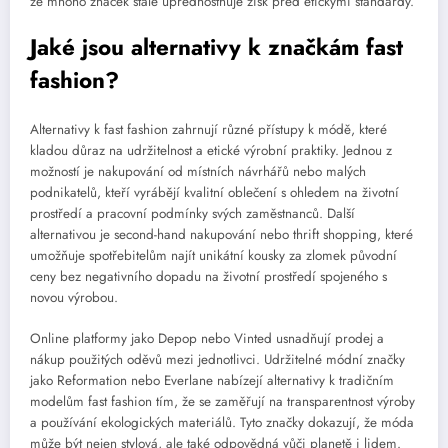
že mnoho značek stále upřednostňuje zisk před etickými standardy.
Jaké jsou alternativy k značkám fast
fashion?
Alternativy k fast fashion zahrnují různé přístupy k módě, které
kladou důraz na udržitelnost a etické výrobní praktiky. Jednou z
možností je nakupování od místních návrhářů nebo malých
podnikatelů, kteří vyrábějí kvalitní oblečení s ohledem na životní
prostředí a pracovní podmínky svých zaměstnanců. Další
alternativou je second-hand nakupování nebo thrift shopping, které
umožňuje spotřebitelům najít unikátní kousky za zlomek původní
ceny bez negativního dopadu na životní prostředí spojeného s
novou výrobou.
Online platformy jako Depop nebo Vinted usnadňují prodej a
nákup použitých oděvů mezi jednotlivci. Udržitelné módní značky
jako Reformation nebo Everlane nabízejí alternativy k tradičním
modelům fast fashion tím, že se zaměřují na transparentnost výroby
a používání ekologických materiálů. Tyto značky dokazují, že móda
může být nejen stylová, ale také odpovědná vůči planetě i lidem.