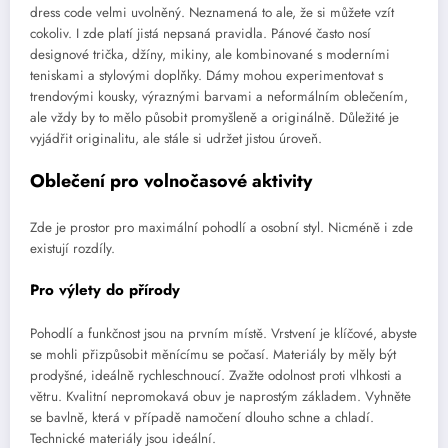
dress code velmi uvolněný. Neznamená to ale, že si můžete vzít
cokoliv. I zde platí jistá nepsaná pravidla. Pánové často nosí
designové trička, džíny, mikiny, ale kombinované s moderními
teniskami a stylovými doplňky. Dámy mohou experimentovat s
trendovými kousky, výraznými barvami a neformálním oblečením,
ale vždy by to mělo působit promyšleně a originálně. Důležité je
vyjádřit originalitu, ale stále si udržet jistou úroveň.
Oblečení pro volnočasové aktivity
Zde je prostor pro maximální pohodlí a osobní styl. Nicméně i zde
existují rozdíly.
Pro výlety do přírody
Pohodlí a funkčnost jsou na prvním místě. Vrstvení je klíčové, abyste
se mohli přizpůsobit měnícímu se počasí. Materiály by měly být
prodyšné, ideálně rychleschnoucí. Zvažte odolnost proti vlhkosti a
větru. Kvalitní nepromokavá obuv je naprostým základem. Vyhněte
se bavlně, která v případě namočení dlouho schne a chladí.
Technické materiály jsou ideální.