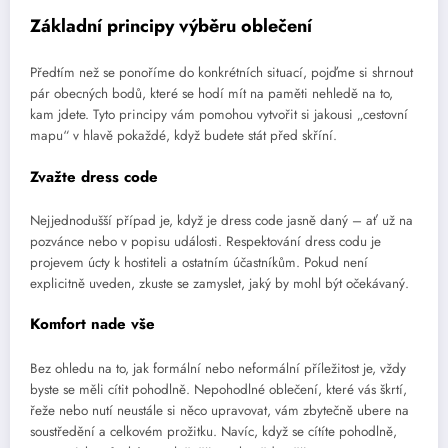
Základní principy výběru oblečení
Předtím než se ponoříme do konkrétních situací, pojďme si shrnout
pár obecných bodů, které se hodí mít na paměti nehledě na to,
kam jdete. Tyto principy vám pomohou vytvořit si jakousi „cestovní
mapu“ v hlavě pokaždé, když budete stát před skříní.
Zvažte dress code
Nejjednodušší případ je, když je dress code jasně daný – ať už na
pozvánce nebo v popisu události. Respektování dress codu je
projevem úcty k hostiteli a ostatním účastníkům. Pokud není
explicitně uveden, zkuste se zamyslet, jaký by mohl být očekávaný.
Komfort nade vše
Bez ohledu na to, jak formální nebo neformální příležitost je, vždy
byste se měli cítit pohodlně. Nepohodlné oblečení, které vás škrtí,
řeže nebo nutí neustále si něco upravovat, vám zbytečně ubere na
soustředění a celkovém prožitku. Navíc, když se cítíte pohodlně,