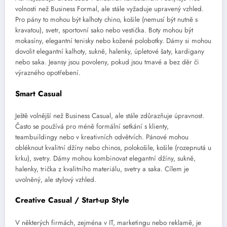
volnosti než Business Formal, ale stále vyžaduje upravený vzhled.
Pro pány to mohou být kalhoty chino, košile (nemusí být nutně s
kravatou), svetr, sportovní sako nebo vestička. Boty mohou být
mokasíny, elegantní tenisky nebo kožené polobotky. Dámy si mohou
dovolit elegantní kalhoty, sukně, halenky, úpletové šaty, kardigany
nebo saka. Jeansy jsou povoleny, pokud jsou tmavé a bez děr či
výrazného opotřebení.
Smart Casual
Ještě volnější než Business Casual, ale stále zdůrazňuje úpravnost.
Často se používá pro méně formální setkání s klienty,
teambuildingy nebo v kreativních odvětvích. Pánové mohou
obléknout kvalitní džíny nebo chinos, polokošile, košile (rozepnutá u
krku), svetry. Dámy mohou kombinovat elegantní džíny, sukně,
halenky, trička z kvalitního materiálu, svetry a saka. Cílem je
uvolněný, ale stylový vzhled.
Creative Casual / Start-up Style
V některých firmách, zejména v IT, marketingu nebo reklamě, je