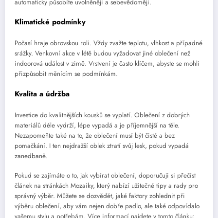
automaticky působíte uvolněněji a sebevědoměji.
Klimatické podmínky
Počasí hraje obrovskou roli. Vždy zvažte teplotu, vlhkost a případné
srážky. Venkovní akce v létě budou vyžadovat jiné oblečení než
indoorová událost v zimě. Vrstvení je často klíčem, abyste se mohli
přizpůsobit měnícím se podmínkám.
Kvalita a údržba
Investice do kvalitnějších kousků se vyplatí. Oblečení z dobrých
materiálů déle vydrží, lépe vypadá a je příjemnější na těle.
Nezapomeňte také na to, že oblečení musí být čisté a bez
pomačkání. I ten nejdražší oblek ztratí svůj lesk, pokud vypadá
zanedbaně.
Pokud se zajímáte o to, jak vybírat oblečení, doporučuji si přečíst
článek na stránkách Mozaiky, který nabízí užitečné tipy a rady pro
správný výběr. Můžete se dozvědět, jaké faktory zohlednit při
výběru oblečení, aby vám nejen dobře padlo, ale také odpovídalo
vašemu stylu a potřebám. Více informací najdete v tomto článku: