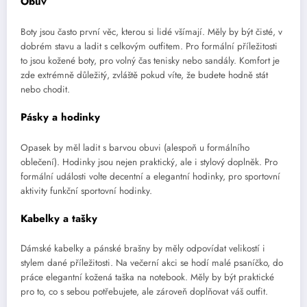
Obuv
Boty jsou často první věc, kterou si lidé všímají. Měly by být čisté, v
dobrém stavu a ladit s celkovým outfitem. Pro formální příležitosti
to jsou kožené boty, pro volný čas tenisky nebo sandály. Komfort je
zde extrémně důležitý, zvláště pokud víte, že budete hodně stát
nebo chodit.
Pásky a hodinky
Opasek by měl ladit s barvou obuvi (alespoň u formálního
oblečení). Hodinky jsou nejen praktický, ale i stylový doplněk. Pro
formální události volte decentní a elegantní hodinky, pro sportovní
aktivity funkční sportovní hodinky.
Kabelky a tašky
Dámské kabelky a pánské brašny by měly odpovídat velikostí i
stylem dané příležitosti. Na večerní akci se hodí malé psaníčko, do
práce elegantní kožená taška na notebook. Měly by být praktické
pro to, co s sebou potřebujete, ale zároveň doplňovat váš outfit.