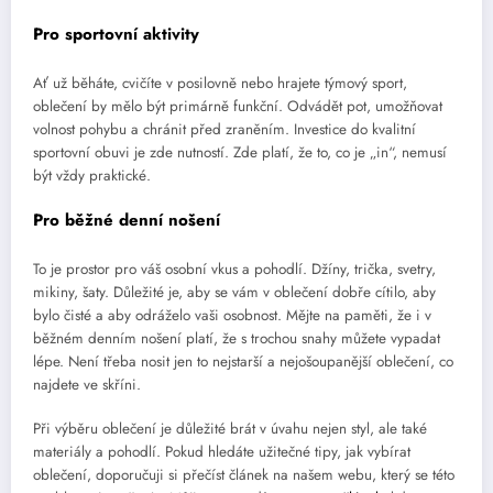
Pro sportovní aktivity
Ať už běháte, cvičíte v posilovně nebo hrajete týmový sport,
oblečení by mělo být primárně funkční. Odvádět pot, umožňovat
volnost pohybu a chránit před zraněním. Investice do kvalitní
sportovní obuvi je zde nutností. Zde platí, že to, co je „in“, nemusí
být vždy praktické.
Pro běžné denní nošení
To je prostor pro váš osobní vkus a pohodlí. Džíny, trička, svetry,
mikiny, šaty. Důležité je, aby se vám v oblečení dobře cítilo, aby
bylo čisté a aby odráželo vaši osobnost. Mějte na paměti, že i v
běžném denním nošení platí, že s trochou snahy můžete vypadat
lépe. Není třeba nosit jen to nejstarší a nejošoupanější oblečení, co
najdete ve skříni.
Při výběru oblečení je důležité brát v úvahu nejen styl, ale také
materiály a pohodlí. Pokud hledáte užitečné tipy, jak vybírat
oblečení, doporučuji si přečíst článek na našem webu, který se této