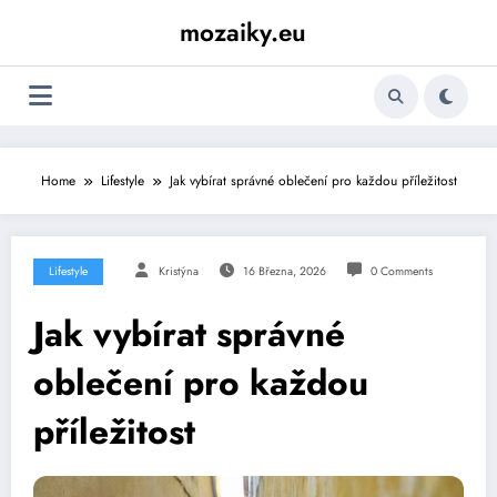
Skip
mozaiky.eu
to
content
Home
Lifestyle
Jak vybírat správné oblečení pro každou příležitost
Lifestyle
Kristýna
16 Března, 2026
0 Comments
Jak vybírat správné
oblečení pro každou
příležitost