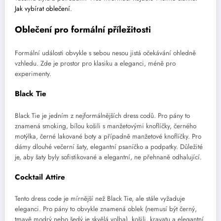
Jak vybírat oblečení
.
Oblečení pro formální příležitosti
Formální události obvykle s sebou nesou jistá očekávání ohledně
vzhledu. Zde je prostor pro klasiku a eleganci, méně pro
experimenty.
Black Tie
Black Tie je jedním z nejformálnějších dress codů. Pro pány to
znamená smoking, bílou košili s manžetovými knoflíčky, černého
motýlka, černé lakované boty a případně manžetové knoflíčky. Pro
dámy dlouhé večerní šaty, elegantní psaníčko a podpatky. Důležité
je, aby šaty byly sofistikované a elegantní, ne přehnaně odhalující.
Cocktail Attire
Tento dress code je mírnější než Black Tie, ale stále vyžaduje
eleganci. Pro pány to obvykle znamená oblek (nemusí být černý,
tmavě modrý nebo šedý je skvělá volba), košili, kravatu a elegantní