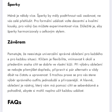
Šperky
Méně je někdy více. Šperky by měly podtrhnout vaši osobnost, ne
vás celé přehlušit. Pro formální události volte decentní a kvalitní
kousky, pro volný čas můžete experimentovat více. Důležité je, aby
šperky harmonizovaly s celkovým stylem.
Závěrem
Pamatujte, že neexistuje univerzální správné oblečení pro každého
a pro každou situaci. Klíčem je flexibilita, vnímavost k okolí a
především snaha cítit se dobře ve vlastní kůži. Při výběru oblečení
se nebojte přemýšlet dopředu, připravit si pár alternativ a vždy
dbát na čistotu a upravenost. S trochou praxe se pro vás stane
výběr správného outfitu jednodušší a přirozenější. A hlavně,
oblečení je nástroj, který vám má pomoci cítit se sebevědomě a
pohodlně, abyste si mohli naplno užít každou událost.
FAQs