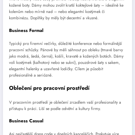
kožené boty. Dámy mohou zvolit kratší koktejlové šaty – ideálně ke
kolenům nebo mírně nad – nebo elegantní kostýmek či
kombinézu. Doplňky by měly být decentní a vkusné.
Business Formal
Typický pro firemní večírky, důležité konference nebo formálnější
pracovní schůzky. Pánové by měli sáhnout po obleku (tmavé barvy
jako modrá, šedá, černá), košili, kravatě a kožených botách. Dámy
volí kostýmek (kalhotový nebo se sukní), pouzdrové šaty s sakem,
elegantní halenky a uzavřené lodičky. Cílem je působit
profesionálně a seriózně.
Oblečení pro pracovní prostředí
V pracovním prostředí je oblečení zrcadlem vaší profesionality a
přístupu k práci. Liší se podle odvětví a kultury firmy.
Business Casual
Asi nejčastější dress code v dnešních kancelářích. Poskytuje více