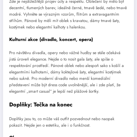
Zde je nejdůležitější projev úcty a respektu. Oblečení by mělo být
decentní, tlumených barev, ideálně černé, tmavě šedé, nebo tmavě
modré. Vyhněte se výrazným vzorům, flitrům a extravagantním
střihům. Pánové by měli mít oblek s kravatou, dámy tmavé šaty,
kostýmek nebo elegantní kalhoty s halenkou.
Kulturní akce (divadlo, koncert, opera)
Pro návštěvu divadla, opery nebo vážné hudby se stále očekává
jistá úroveň elegance. Nejde o to nosit gala šaty, ale spíše o
respektování prostředí. Pánové oblek nebo alespoň sako s košilí a
elegantními kalhotami, dámy koktejlové šaty, elegantní kostýmek
nebo sukně. Pro moderní divadlo nebo menší komediální
představení může být dress code uvolněnější, ale i zde platí, že
elegantní „smart casual“ je lepší než plážové šortky.
Doplňky: Tečka na konec
Doplňky jsou to, co může váš outfit pozvednout nebo naopak
pokazit. Nejde jen o estetiku, ale i o funkčnost.