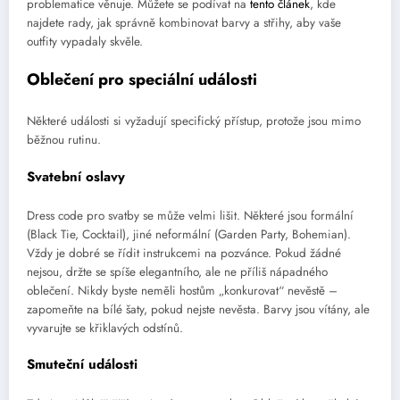
problematice věnuje. Můžete se podívat na
tento článek
, kde
najdete rady, jak správně kombinovat barvy a střihy, aby vaše
outfity vypadaly skvěle.
Oblečení pro speciální události
Některé události si vyžadují specifický přístup, protože jsou mimo
běžnou rutinu.
Svatební oslavy
Dress code pro svatby se může velmi lišit. Některé jsou formální
(Black Tie, Cocktail), jiné neformální (Garden Party, Bohemian).
Vždy je dobré se řídit instrukcemi na pozvánce. Pokud žádné
nejsou, držte se spíše elegantního, ale ne příliš nápadného
oblečení. Nikdy byste neměli hostům „konkurovat“ nevěstě –
zapomeňte na bílé šaty, pokud nejste nevěsta. Barvy jsou vítány, ale
vyvarujte se křiklavých odstínů.
Smuteční události