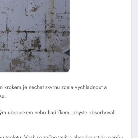
m krokem je nechat skvrnu zcela vychladnout a
ku.
írovým ubrouskem nebo hadříkem, abyste absorbovali
 teplotu. Vosk se začne tavit a absorbovat do papíru.