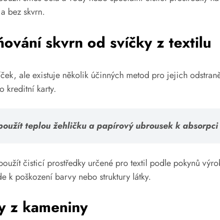
 a bez skvrn.
ování skvrn od svíčky z textilu
íček, ale existuje několik účinných metod pro jejich odstran
kreditní karty.
použít teplou žehličku a papírový ubrousek k absorpci
oužít čisticí prostředky určené pro textil podle pokynů výro
e k poškození barvy nebo struktury látky.
ky z kameniny