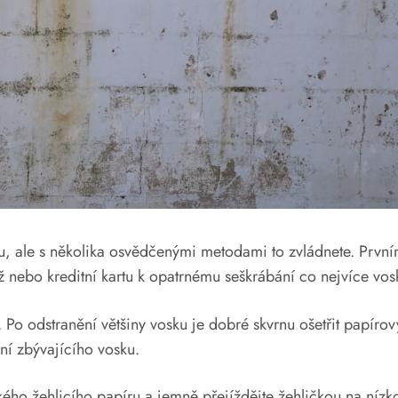
u, ale s několika osvědčenými metodami to zvládnete. První
ůž nebo kreditní kartu k opatrnému seškrábání co nejvíce vos
tky. Po odstranění většiny vosku je dobré skvrnu ošetřit pap
ění zbývajícího vosku.
ho žehlicího papíru a jemně přejíždějte žehličkou na nízkou