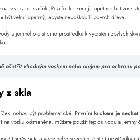
vé na skvrny od svíček. Prvním krokem je opět nechat vosk z
je být velmi opatrný, abyste nepoškodili povrch dřeva.
vody a jemného čisticího prostředku k vyčištění zbylých sk
ku.
adně ošetřit vhodným voskem nebo olejem pro ochranu p
y z skla
 svíček mohou být problematické.
Prvním krokem je nechat 
tšina vosku odstraněna, můžete použít teplou vodu a jemný či
oužít směs octa a vody nebo speciální čisticí prostředky na 