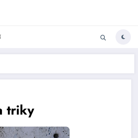
í
 triky