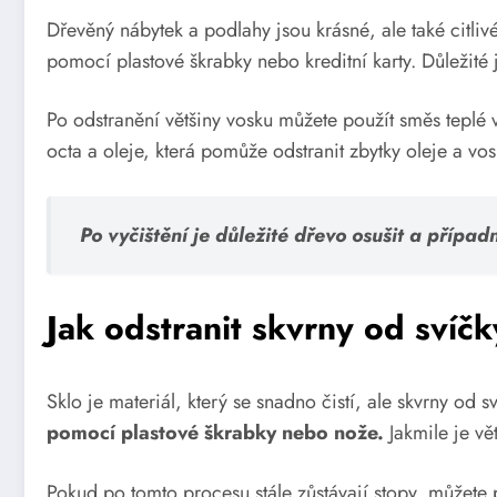
Dřevěný nábytek a podlahy jsou krásné, ale také citli
pomocí plastové škrabky nebo kreditní karty. Důležité 
Po odstranění většiny vosku můžete použít směs teplé 
octa a oleje, která pomůže odstranit zbytky oleje a vos
Po vyčištění je důležité dřevo osušit a příp
Jak odstranit skvrny od svíčk
Sklo je materiál, který se snadno čistí, ale skvrny od
pomocí plastové škrabky nebo nože.
Jakmile je vě
Pokud po tomto procesu stále zůstávají stopy, můžete p