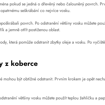
ejména pokud se jedná o dřevěný nebo čalouněný povrch. Prv
 k opatrnému seškrábání co nejvíce vosku.
poškrábali povrch. Po odstranění většiny vosku můžete použí
ík a jemně otřít postiženou oblast.
y, která pomůže odstranit zbytky oleje a vosku. Po vyčištění
ky z koberce
é mohou být obtížné odstranit. Prvním krokem je opět nechat 
odstranění většiny vosku můžete použít teplou žehličku a p