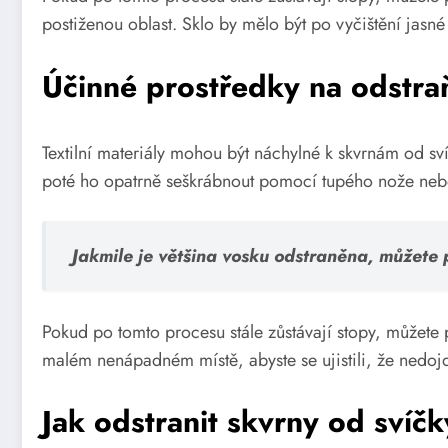
postiženou oblast. Sklo by mělo být po vyčištění jasné
Účinné prostředky na odstraň
Textilní materiály mohou být náchylné k skvrnám od sv
poté ho opatrně seškrábnout pomocí tupého nože nebo 
Jakmile je většina vosku odstraněna, můžete 
Pokud po tomto procesu stále zůstávají stopy, můžete p
malém nenápadném místě, abyste se ujistili, že nedojd
Jak odstranit skvrny od svíč