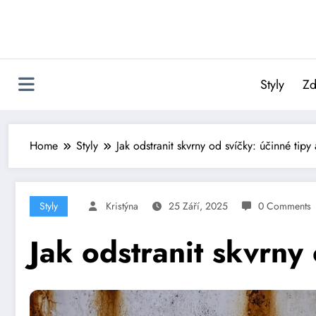
Skip
to
content
Styly
Zd
Home
Styly
Jak odstranit skvrny od svíčky: účinné tipy 
Styly
Kristýna
25 Září, 2025
0 Comments
Jak odstranit skvrny 