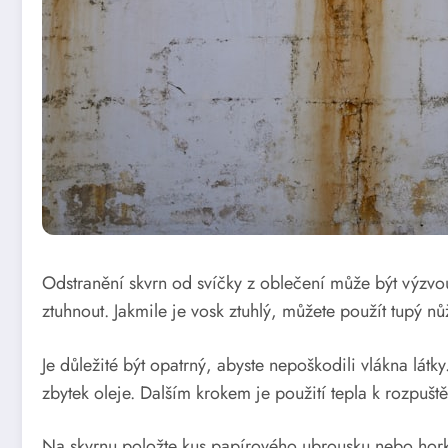
Odstranění skvrn od svíčky z oblečení může být výzvo
ztuhnout. Jakmile je vosk ztuhlý, můžete použít tupý n
Je důležité být opatrný, abyste nepoškodili vlákna lá
zbytek oleje. Dalším krokem je použití tepla k rozpušt
Na skvrnu položte kus papírového ubrousku nebo horké