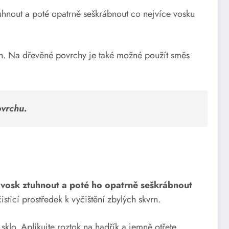
tuhnout a poté opatrně seškrábnout co nejvíce vosku
vrn. Na dřevěné povrchy je také možné použít směs
ovrchu.
vosk ztuhnout a poté ho opatrně seškrábnout
sticí prostředek k vyčištění zbylých skvrn.
sklo. Aplikujte roztok na hadřík a jemně otřete