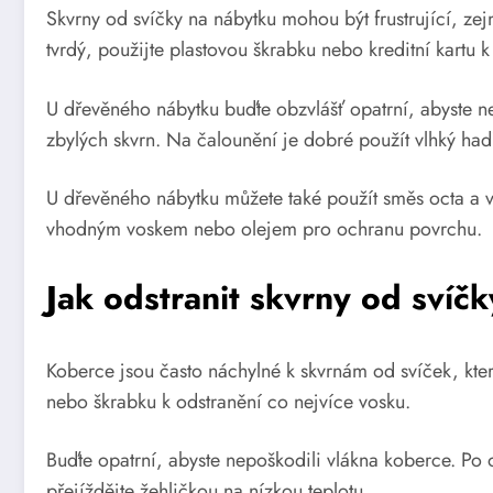
Skvrny od svíčky na nábytku mohou být frustrující, z
tvrdý, použijte plastovou škrabku nebo kreditní kartu
U dřevěného nábytku buďte obzvlášť opatrní, abyste ne
zbylých skvrn. Na čalounění je dobré použít vlhký hadř
U dřevěného nábytku můžete také použít směs octa a vod
vhodným voskem nebo olejem pro ochranu povrchu.
Jak odstranit skvrny od svíč
Koberce jsou často náchylné k skvrnám od svíček, kter
nebo škrabku k odstranění co nejvíce vosku.
Buďte opatrní, abyste nepoškodili vlákna koberce. Po 
přejíždějte žehličkou na nízkou teplotu.