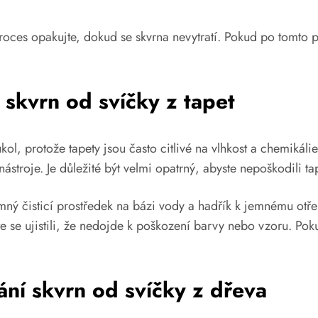
roces opakujte, dokud se skvrna nevytratí. Pokud po tomto pr
 skvrn od svíčky z tapet
úkol, protože tapety jsou často citlivé na vlhkost a chemikál
troje. Je důležité být velmi opatrný, abyste nepoškodili ta
ný čisticí prostředek na bázi vody a hadřík k jemnému otřen
se ujistili, že nedojde k poškození barvy nebo vzoru. Pokud
ní skvrn od svíčky z dřeva