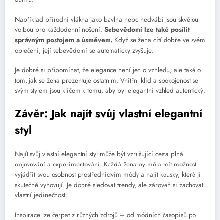
Například přírodní vlákna jako bavlna nebo hedvábí jsou skvělou
volbou pro každodenní nošení.
Sebevědomí lze také posílit
správným postojem a úsměvem.
Když se žena cítí dobře ve svém
oblečení, její sebevědomí se automaticky zvyšuje.
Je dobré si připomínat, že elegance není jen o vzhledu, ale také o
tom, jak se žena prezentuje ostatním. Vnitřní klid a spokojenost se
svým stylem jsou klíčem k tomu, aby byl elegantní vzhled autentický.
Závěr: Jak najít svůj vlastní elegantní
styl
Najít svůj vlastní elegantní styl může být vzrušující cesta plná
objevování a experimentování. Každá žena by měla mít možnost
vyjádřit svou osobnost prostřednictvím módy a najít kousky, které jí
skutečně vyhovují. Je dobré sledovat trendy, ale zároveň si zachovat
vlastní jedinečnost.
Inspirace lze čerpat z různých zdrojů – od módních časopisů po