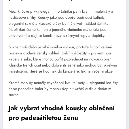
Mezi klíčové prvky elegantního šatníku patří kvalitní materiály a
nadčasové střihy. Kousky jako jsou dobře padnoucí kalhoty,
elegantní sukně a klasické blůzy by měly tvořit základ šatníku.
Například černé kalhoty z jemného vlněného materiálu jsou
univerzální a dají se kombinovat s různými topy a doplňky.
Sukně midi délky je také skvělou volbou, protože lichotí většině
postav a dodává ženský vzhled. Dalším důležitým prvkem jsou
kabáty a saka, které mohou outfit pozvednout na novou úroveň.
Klasické trench coat nebo dobře střižené sako mohou být skvělými
investicemi, které se hodí jak do kanceláře, tak na večerní akce.
Kromě toho by neměly chybět ani kvalitní boty – elegantní lodičky
nebo pohodlné baleríny mohou doplnit každý outfit a dodat mu
šmrnc.
Jak vybrat vhodné kousky oblečení
pro padesátiletou ženu