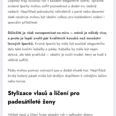
Doplňky hrají klíčovou roli v každém elegantním outfitu. Správně
zvolené šperky mohou outfit pozvednout a dodat mu osobitý
nádech. Například jednoduchý náhrdelník z perel nebo decentní
zlaté náušnice mohou být ideální volbou pro každodenní nošení i
speciální příležitosti.
Důležité je však nezapomínat na míru – méně je někdy více,
a proto je lepší zvolit pár kvalitních kousků než množství
levných šperků.
Kromě šperků by měly být součástí elegantního
stylu také kvalitní kabelky a pásky. Kabelka by měla být nejen
stylová, ale také praktická – ideální je zvolit model, který se hodí k
většině outfitů.
Pásky mohou pomoci zvýraznit pas a dodat siluetě tvar. Například
široký kožený pásek může být skvělým doplňkem k volnějším šatům
nebo tunice.
Stylizace vlasů a líčení pro
padesátileté ženy
Vzhled vlasů a líčení hraje zásadní roli v celkovém dojmu