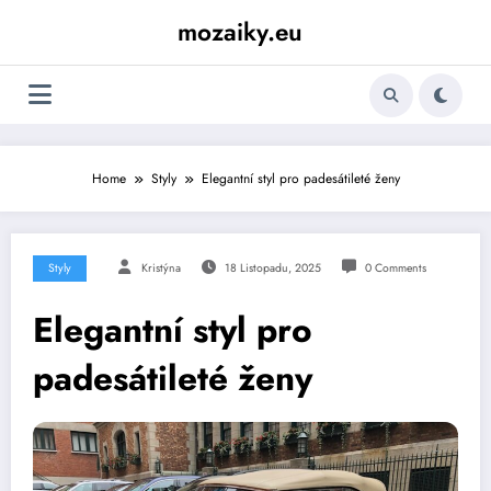
Skip
mozaiky.eu
to
content
Home
Styly
Elegantní styl pro padesátileté ženy
Styly
Kristýna
18 Listopadu, 2025
0 Comments
Elegantní styl pro
padesátileté ženy