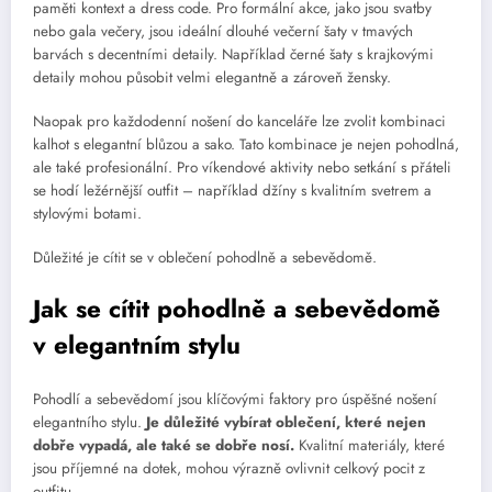
paměti kontext a dress code. Pro formální akce, jako jsou svatby
nebo gala večery, jsou ideální dlouhé večerní šaty v tmavých
barvách s decentními detaily. Například černé šaty s krajkovými
detaily mohou působit velmi elegantně a zároveň žensky.
Naopak pro každodenní nošení do kanceláře lze zvolit kombinaci
kalhot s elegantní blůzou a sako. Tato kombinace je nejen pohodlná,
ale také profesionální. Pro víkendové aktivity nebo setkání s přáteli
se hodí ležérnější outfit – například džíny s kvalitním svetrem a
stylovými botami.
Důležité je cítit se v oblečení pohodlně a sebevědomě.
Jak se cítit pohodlně a sebevědomě
v elegantním stylu
Pohodlí a sebevědomí jsou klíčovými faktory pro úspěšné nošení
elegantního stylu.
Je důležité vybírat oblečení, které nejen
dobře vypadá, ale také se dobře nosí.
Kvalitní materiály, které
jsou příjemné na dotek, mohou výrazně ovlivnit celkový pocit z
outfitu.