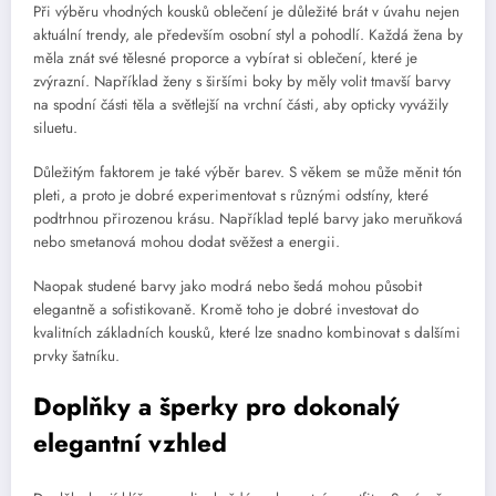
Při výběru vhodných kousků oblečení je důležité brát v úvahu nejen
aktuální trendy, ale především osobní styl a pohodlí. Každá žena by
měla znát své tělesné proporce a vybírat si oblečení, které je
zvýrazní. Například ženy s širšími boky by měly volit tmavší barvy
na spodní části těla a světlejší na vrchní části, aby opticky vyvážily
siluetu.
Důležitým faktorem je také výběr barev. S věkem se může měnit tón
pleti, a proto je dobré experimentovat s různými odstíny, které
podtrhnou přirozenou krásu. Například teplé barvy jako meruňková
nebo smetanová mohou dodat svěžest a energii.
Naopak studené barvy jako modrá nebo šedá mohou působit
elegantně a sofistikovaně. Kromě toho je dobré investovat do
kvalitních základních kousků, které lze snadno kombinovat s dalšími
prvky šatníku.
Doplňky a šperky pro dokonalý
elegantní vzhled