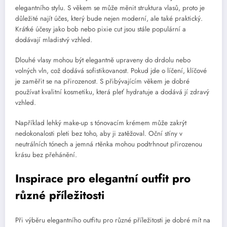
elegantního stylu. S věkem se může měnit struktura vlasů, proto je
důležité najít účes, který bude nejen moderní, ale také praktický.
Krátké účesy jako bob nebo pixie cut jsou stále populární a
dodávají mladistvý vzhled.
Dlouhé vlasy mohou být elegantně upraveny do drdolu nebo
volných vln, což dodává sofistikovanost. Pokud jde o líčení, klíčové
je zaměřit se na přirozenost. S přibývajícím věkem je dobré
používat kvalitní kosmetiku, která pleť hydratuje a dodává jí zdravý
vzhled.
Například lehký make-up s tónovacím krémem může zakrýt
nedokonalosti pleti bez toho, aby ji zatěžoval. Oční stíny v
neutrálních tónech a jemná rtěnka mohou podtrhnout přirozenou
krásu bez přehánění.
Inspirace pro elegantní outfit pro
různé příležitosti
Při výběru elegantního outfitu pro různé příležitosti je dobré mít na