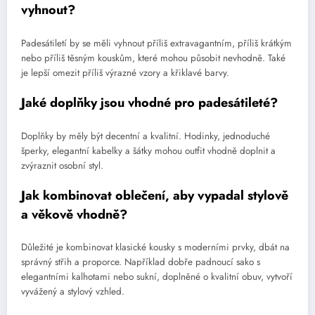
vyhnout?
Padesátiletí by se měli vyhnout příliš extravagantním, příliš krátkým
nebo příliš těsným kouskům, které mohou působit nevhodně. Také
je lepší omezit příliš výrazné vzory a křiklavé barvy.
Jaké doplňky jsou vhodné pro padesátileté?
Doplňky by měly být decentní a kvalitní. Hodinky, jednoduché
šperky, elegantní kabelky a šátky mohou outfit vhodně doplnit a
zvýraznit osobní styl.
Jak kombinovat oblečení, aby vypadal stylově
a věkově vhodně?
Důležité je kombinovat klasické kousky s moderními prvky, dbát na
správný střih a proporce. Například dobře padnoucí sako s
elegantními kalhotami nebo sukní, doplněné o kvalitní obuv, vytvoří
vyvážený a stylový vzhled.