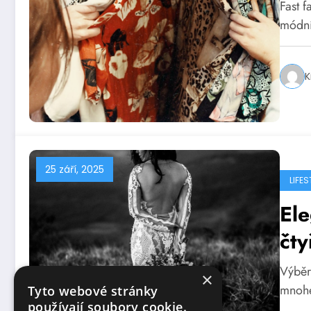
Fast f
módní
K
25 září, 2025
LIFES
Ele
čty
Výběr 
×
mnohé
Tyto webové stránky
používají soubory cookie.