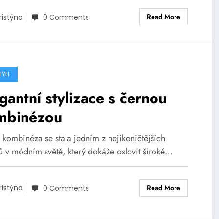
Read More
ristýna
0 Comments
TYLE
gantní stylizace s černou
mbinézou
 kombinéza se stala jedním z nejikoničtějších
ů v módním světě, který dokáže oslovit široké…
Read More
ristýna
0 Comments