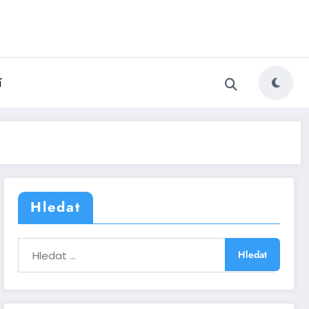
í
Hledat