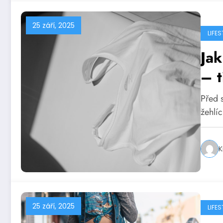
25 září, 2025
LIFES
Jak
– t
Před 
žehlíc
K
25 září, 2025
LIFES