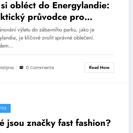
si obléct do Energylandie:
ktický průvodce pro
odlný a stylový výlet
lánování výletu do zábavního parku, jako je
landia, je klíčové zvolit správné oblečení.
edem…
Read More
ristýna
0 Comments
TYLE
é jsou značky fast fashion?