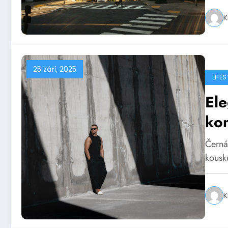
K
25 září, 2025
LIFES
Ele
ko
Černá
kousk
K