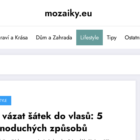
mozaiky.eu
raví a Krása
Dům a Zahrada
Lifestyle
Tipy
Ostatn
TYLE
 vázat šátek do vlasů: 5
dnoduchých způsobů