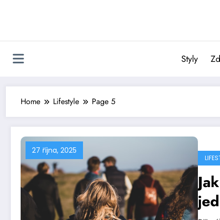
Skip
to
content
Styly
Zd
Home
Lifestyle
Page 5
27 října, 2025
LIFES
Jak
je