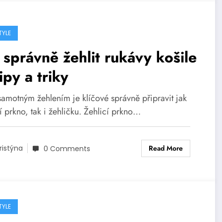
TYLE
 správně žehlit rukávy košile
ipy a triky
samotným žehlením je klíčové správně připravit jak
í prkno, tak i žehličku. Žehlicí prkno…
Read More
ristýna
0 Comments
TYLE