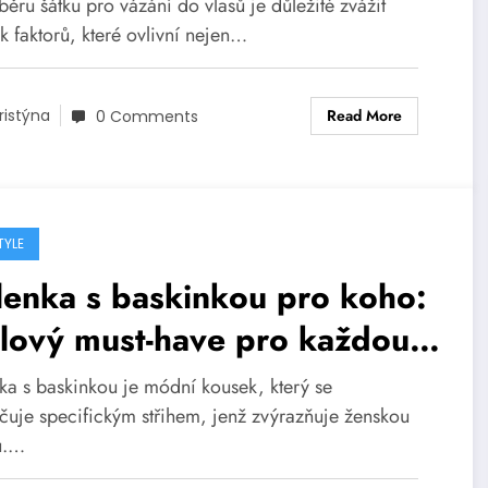
běru šátku pro vázání do vlasů je důležité zvážit
k faktorů, které ovlivní nejen…
Read More
ristýna
0 Comments
TYLE
enka s baskinkou pro koho:
lový must-have pro každou
nu
ka s baskinkou je módní kousek, který se
čuje specifickým střihem, jenž zvýrazňuje ženskou
tu.…